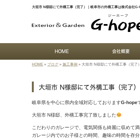
大垣市 N様邸にて外構工事（完了）｜岐阜市の外構工事は株式会社G-h
HOME
会社概要
HOME
»
ブログ
»
施工事例
»
大垣市 N様邸にて外構工事（完了
大垣市 N様邸にて外構工事（完了）
岐阜県を中心に県内全域対応しております
G-hope
大垣市 N様邸、外構工事完了致しました
こだわりのガレージで、電気関係も綺麗に収めて満
ガレージ内でのお子様との時間、趣味の時間を存分